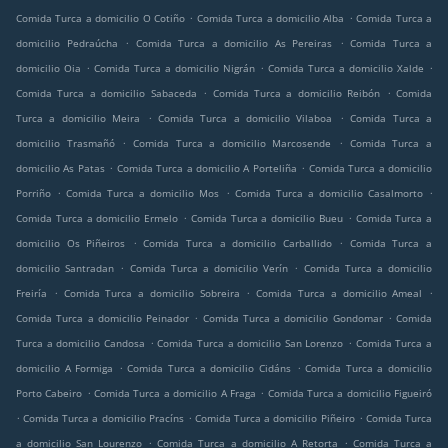
.
.
Comida Turca a domicilio O Cotiño
Comida Turca a domicilio Alba
Comida Turca a
.
.
domicilio Pedraúcha
Comida Turca a domicilio As Pereiras
Comida Turca a
.
.
.
domicilio Oia
Comida Turca a domicilio Nigrán
Comida Turca a domicilio Xalde
.
.
Comida Turca a domicilio Sabaceda
Comida Turca a domicilio Reibón
Comida
.
.
Turca a domicilio Meira
Comida Turca a domicilio Vilaboa
Comida Turca a
.
.
domicilio Trasmañó
Comida Turca a domicilio Marcosende
Comida Turca a
.
.
domicilio As Patas
Comida Turca a domicilio A Porteliña
Comida Turca a domicilio
.
.
.
Porriño
Comida Turca a domicilio Mos
Comida Turca a domicilio Casalmorto
.
.
Comida Turca a domicilio Ermelo
Comida Turca a domicilio Bueu
Comida Turca a
.
.
domicilio Os Piñeiros
Comida Turca a domicilio Carballido
Comida Turca a
.
.
domicilio Santradan
Comida Turca a domicilio Verín
Comida Turca a domicilio
.
.
.
Freiría
Comida Turca a domicilio Sobreira
Comida Turca a domicilio Ameal
.
.
Comida Turca a domicilio Peinador
Comida Turca a domicilio Gondomar
Comida
.
.
Turca a domicilio Candosa
Comida Turca a domicilio San Lorenzo
Comida Turca a
.
.
domicilio A Formiga
Comida Turca a domicilio Cidáns
Comida Turca a domicilio
.
.
Porto Cabeiro
Comida Turca a domicilio A Fraga
Comida Turca a domicilio Figueiró
.
.
.
Comida Turca a domicilio Pracíns
Comida Turca a domicilio Piñeiro
Comida Turca
.
.
a domicilio San Lourenzo
Comida Turca a domicilio A Retorta
Comida Turca a