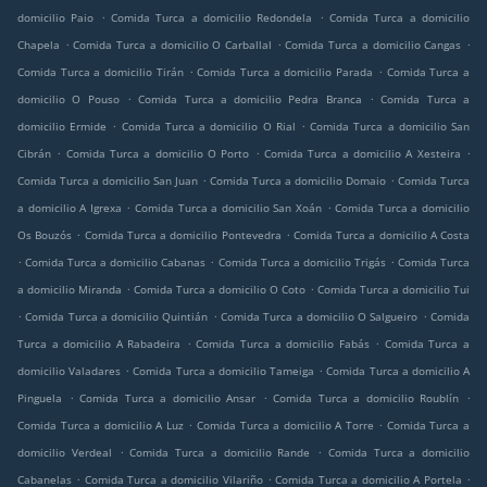
.
.
domicilio Paio
Comida Turca a domicilio Redondela
Comida Turca a domicilio
.
.
.
Chapela
Comida Turca a domicilio O Carballal
Comida Turca a domicilio Cangas
.
.
Comida Turca a domicilio Tirán
Comida Turca a domicilio Parada
Comida Turca a
.
.
domicilio O Pouso
Comida Turca a domicilio Pedra Branca
Comida Turca a
.
.
domicilio Ermide
Comida Turca a domicilio O Rial
Comida Turca a domicilio San
.
.
.
Cibrán
Comida Turca a domicilio O Porto
Comida Turca a domicilio A Xesteira
.
.
Comida Turca a domicilio San Juan
Comida Turca a domicilio Domaio
Comida Turca
.
.
a domicilio A Igrexa
Comida Turca a domicilio San Xoán
Comida Turca a domicilio
.
.
Os Bouzós
Comida Turca a domicilio Pontevedra
Comida Turca a domicilio A Costa
.
.
.
Comida Turca a domicilio Cabanas
Comida Turca a domicilio Trigás
Comida Turca
.
.
a domicilio Miranda
Comida Turca a domicilio O Coto
Comida Turca a domicilio Tui
.
.
.
Comida Turca a domicilio Quintián
Comida Turca a domicilio O Salgueiro
Comida
.
.
Turca a domicilio A Rabadeira
Comida Turca a domicilio Fabás
Comida Turca a
.
.
domicilio Valadares
Comida Turca a domicilio Tameiga
Comida Turca a domicilio A
.
.
.
Pinguela
Comida Turca a domicilio Ansar
Comida Turca a domicilio Roublín
.
.
Comida Turca a domicilio A Luz
Comida Turca a domicilio A Torre
Comida Turca a
.
.
domicilio Verdeal
Comida Turca a domicilio Rande
Comida Turca a domicilio
.
.
.
Cabanelas
Comida Turca a domicilio Vilariño
Comida Turca a domicilio A Portela