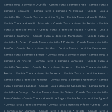
.
.
Comida Turca a domicilio O Cotiño
Comida Turca a domicilio Alba
Comida Turca a
.
.
domicilio Pedraúcha
Comida Turca a domicilio As Pereiras
Comida Turca a
.
.
.
domicilio Oia
Comida Turca a domicilio Nigrán
Comida Turca a domicilio Xalde
.
.
Comida Turca a domicilio Sabaceda
Comida Turca a domicilio Reibón
Comida
.
.
Turca a domicilio Meira
Comida Turca a domicilio Vilaboa
Comida Turca a
.
.
domicilio Trasmañó
Comida Turca a domicilio Marcosende
Comida Turca a
.
.
domicilio As Patas
Comida Turca a domicilio A Porteliña
Comida Turca a domicilio
.
.
.
Porriño
Comida Turca a domicilio Mos
Comida Turca a domicilio Casalmorto
.
.
Comida Turca a domicilio Ermelo
Comida Turca a domicilio Bueu
Comida Turca a
.
.
domicilio Os Piñeiros
Comida Turca a domicilio Carballido
Comida Turca a
.
.
domicilio Santradan
Comida Turca a domicilio Verín
Comida Turca a domicilio
.
.
.
Freiría
Comida Turca a domicilio Sobreira
Comida Turca a domicilio Ameal
.
.
Comida Turca a domicilio Peinador
Comida Turca a domicilio Gondomar
Comida
.
.
Turca a domicilio Candosa
Comida Turca a domicilio San Lorenzo
Comida Turca a
.
.
domicilio A Formiga
Comida Turca a domicilio Cidáns
Comida Turca a domicilio
.
.
Porto Cabeiro
Comida Turca a domicilio A Fraga
Comida Turca a domicilio Figueiró
.
.
.
Comida Turca a domicilio Pracíns
Comida Turca a domicilio Piñeiro
Comida Turca
.
.
a domicilio San Lourenzo
Comida Turca a domicilio A Retorta
Comida Turca a