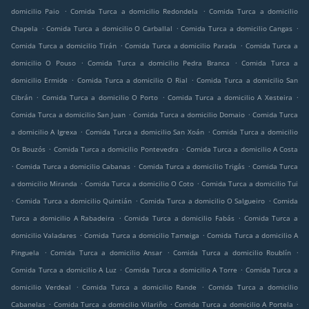
.
.
domicilio Paio
Comida Turca a domicilio Redondela
Comida Turca a domicilio
.
.
.
Chapela
Comida Turca a domicilio O Carballal
Comida Turca a domicilio Cangas
.
.
Comida Turca a domicilio Tirán
Comida Turca a domicilio Parada
Comida Turca a
.
.
domicilio O Pouso
Comida Turca a domicilio Pedra Branca
Comida Turca a
.
.
domicilio Ermide
Comida Turca a domicilio O Rial
Comida Turca a domicilio San
.
.
.
Cibrán
Comida Turca a domicilio O Porto
Comida Turca a domicilio A Xesteira
.
.
Comida Turca a domicilio San Juan
Comida Turca a domicilio Domaio
Comida Turca
.
.
a domicilio A Igrexa
Comida Turca a domicilio San Xoán
Comida Turca a domicilio
.
.
Os Bouzós
Comida Turca a domicilio Pontevedra
Comida Turca a domicilio A Costa
.
.
.
Comida Turca a domicilio Cabanas
Comida Turca a domicilio Trigás
Comida Turca
.
.
a domicilio Miranda
Comida Turca a domicilio O Coto
Comida Turca a domicilio Tui
.
.
.
Comida Turca a domicilio Quintián
Comida Turca a domicilio O Salgueiro
Comida
.
.
Turca a domicilio A Rabadeira
Comida Turca a domicilio Fabás
Comida Turca a
.
.
domicilio Valadares
Comida Turca a domicilio Tameiga
Comida Turca a domicilio A
.
.
.
Pinguela
Comida Turca a domicilio Ansar
Comida Turca a domicilio Roublín
.
.
Comida Turca a domicilio A Luz
Comida Turca a domicilio A Torre
Comida Turca a
.
.
domicilio Verdeal
Comida Turca a domicilio Rande
Comida Turca a domicilio
.
.
.
Cabanelas
Comida Turca a domicilio Vilariño
Comida Turca a domicilio A Portela