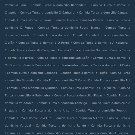
.
.
domicilio Paio
Comida Turca a domicilio Redondela
Comida Turca a domicilio
.
.
.
Chapela
Comida Turca a domicilio O Carballal
Comida Turca a domicilio Cangas
.
.
Comida Turca a domicilio Tirán
Comida Turca a domicilio Parada
Comida Turca a
.
.
domicilio O Pouso
Comida Turca a domicilio Pedra Branca
Comida Turca a
.
.
domicilio Ermide
Comida Turca a domicilio O Rial
Comida Turca a domicilio San
.
.
.
Cibrán
Comida Turca a domicilio O Porto
Comida Turca a domicilio A Xesteira
.
.
Comida Turca a domicilio San Juan
Comida Turca a domicilio Domaio
Comida Turca
.
.
a domicilio A Igrexa
Comida Turca a domicilio San Xoán
Comida Turca a domicilio
.
.
Os Bouzós
Comida Turca a domicilio Pontevedra
Comida Turca a domicilio A Costa
.
.
.
Comida Turca a domicilio Cabanas
Comida Turca a domicilio Trigás
Comida Turca
.
.
a domicilio Miranda
Comida Turca a domicilio O Coto
Comida Turca a domicilio Tui
.
.
.
Comida Turca a domicilio Quintián
Comida Turca a domicilio O Salgueiro
Comida
.
.
Turca a domicilio A Rabadeira
Comida Turca a domicilio Fabás
Comida Turca a
.
.
domicilio Valadares
Comida Turca a domicilio Tameiga
Comida Turca a domicilio A
.
.
.
Pinguela
Comida Turca a domicilio Ansar
Comida Turca a domicilio Roublín
.
.
Comida Turca a domicilio A Luz
Comida Turca a domicilio A Torre
Comida Turca a
.
.
domicilio Verdeal
Comida Turca a domicilio Rande
Comida Turca a domicilio
.
.
.
Cabanelas
Comida Turca a domicilio Vilariño
Comida Turca a domicilio A Portela