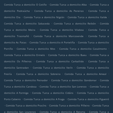
.
.
Comida Turca a domicilio O Cotiño
Comida Turca a domicilio Alba
Comida Turca a
.
.
domicilio Pedraúcha
Comida Turca a domicilio As Pereiras
Comida Turca a
.
.
.
domicilio Oia
Comida Turca a domicilio Nigrán
Comida Turca a domicilio Xalde
.
.
Comida Turca a domicilio Sabaceda
Comida Turca a domicilio Reibón
Comida
.
.
Turca a domicilio Meira
Comida Turca a domicilio Vilaboa
Comida Turca a
.
.
domicilio Trasmañó
Comida Turca a domicilio Marcosende
Comida Turca a
.
.
domicilio As Patas
Comida Turca a domicilio A Porteliña
Comida Turca a domicilio
.
.
.
Porriño
Comida Turca a domicilio Mos
Comida Turca a domicilio Casalmorto
.
.
Comida Turca a domicilio Ermelo
Comida Turca a domicilio Bueu
Comida Turca a
.
.
domicilio Os Piñeiros
Comida Turca a domicilio Carballido
Comida Turca a
.
.
domicilio Santradan
Comida Turca a domicilio Verín
Comida Turca a domicilio
.
.
.
Freiría
Comida Turca a domicilio Sobreira
Comida Turca a domicilio Ameal
.
.
Comida Turca a domicilio Peinador
Comida Turca a domicilio Gondomar
Comida
.
.
Turca a domicilio Candosa
Comida Turca a domicilio San Lorenzo
Comida Turca a
.
.
domicilio A Formiga
Comida Turca a domicilio Cidáns
Comida Turca a domicilio
.
.
Porto Cabeiro
Comida Turca a domicilio A Fraga
Comida Turca a domicilio Figueiró
.
.
.
Comida Turca a domicilio Pracíns
Comida Turca a domicilio Piñeiro
Comida Turca
.
.
a domicilio San Lourenzo
Comida Turca a domicilio A Retorta
Comida Turca a