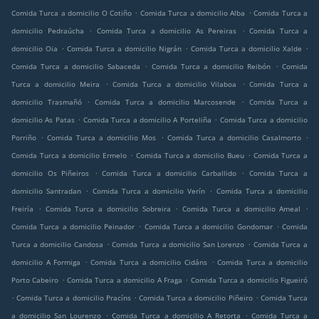
.
.
Comida Turca a domicilio O Cotiño
Comida Turca a domicilio Alba
Comida Turca a
.
.
domicilio Pedraúcha
Comida Turca a domicilio As Pereiras
Comida Turca a
.
.
.
domicilio Oia
Comida Turca a domicilio Nigrán
Comida Turca a domicilio Xalde
.
.
Comida Turca a domicilio Sabaceda
Comida Turca a domicilio Reibón
Comida
.
.
Turca a domicilio Meira
Comida Turca a domicilio Vilaboa
Comida Turca a
.
.
domicilio Trasmañó
Comida Turca a domicilio Marcosende
Comida Turca a
.
.
domicilio As Patas
Comida Turca a domicilio A Porteliña
Comida Turca a domicilio
.
.
.
Porriño
Comida Turca a domicilio Mos
Comida Turca a domicilio Casalmorto
.
.
Comida Turca a domicilio Ermelo
Comida Turca a domicilio Bueu
Comida Turca a
.
.
domicilio Os Piñeiros
Comida Turca a domicilio Carballido
Comida Turca a
.
.
domicilio Santradan
Comida Turca a domicilio Verín
Comida Turca a domicilio
.
.
.
Freiría
Comida Turca a domicilio Sobreira
Comida Turca a domicilio Ameal
.
.
Comida Turca a domicilio Peinador
Comida Turca a domicilio Gondomar
Comida
.
.
Turca a domicilio Candosa
Comida Turca a domicilio San Lorenzo
Comida Turca a
.
.
domicilio A Formiga
Comida Turca a domicilio Cidáns
Comida Turca a domicilio
.
.
Porto Cabeiro
Comida Turca a domicilio A Fraga
Comida Turca a domicilio Figueiró
.
.
.
Comida Turca a domicilio Pracíns
Comida Turca a domicilio Piñeiro
Comida Turca
.
.
a domicilio San Lourenzo
Comida Turca a domicilio A Retorta
Comida Turca a