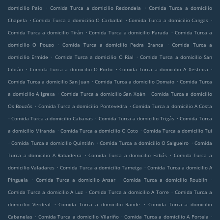
.
.
domicilio Paio
Comida Turca a domicilio Redondela
Comida Turca a domicilio
.
.
.
Chapela
Comida Turca a domicilio O Carballal
Comida Turca a domicilio Cangas
.
.
Comida Turca a domicilio Tirán
Comida Turca a domicilio Parada
Comida Turca a
.
.
domicilio O Pouso
Comida Turca a domicilio Pedra Branca
Comida Turca a
.
.
domicilio Ermide
Comida Turca a domicilio O Rial
Comida Turca a domicilio San
.
.
.
Cibrán
Comida Turca a domicilio O Porto
Comida Turca a domicilio A Xesteira
.
.
Comida Turca a domicilio San Juan
Comida Turca a domicilio Domaio
Comida Turca
.
.
a domicilio A Igrexa
Comida Turca a domicilio San Xoán
Comida Turca a domicilio
.
.
Os Bouzós
Comida Turca a domicilio Pontevedra
Comida Turca a domicilio A Costa
.
.
.
Comida Turca a domicilio Cabanas
Comida Turca a domicilio Trigás
Comida Turca
.
.
a domicilio Miranda
Comida Turca a domicilio O Coto
Comida Turca a domicilio Tui
.
.
.
Comida Turca a domicilio Quintián
Comida Turca a domicilio O Salgueiro
Comida
.
.
Turca a domicilio A Rabadeira
Comida Turca a domicilio Fabás
Comida Turca a
.
.
domicilio Valadares
Comida Turca a domicilio Tameiga
Comida Turca a domicilio A
.
.
.
Pinguela
Comida Turca a domicilio Ansar
Comida Turca a domicilio Roublín
.
.
Comida Turca a domicilio A Luz
Comida Turca a domicilio A Torre
Comida Turca a
.
.
domicilio Verdeal
Comida Turca a domicilio Rande
Comida Turca a domicilio
.
.
.
Cabanelas
Comida Turca a domicilio Vilariño
Comida Turca a domicilio A Portela