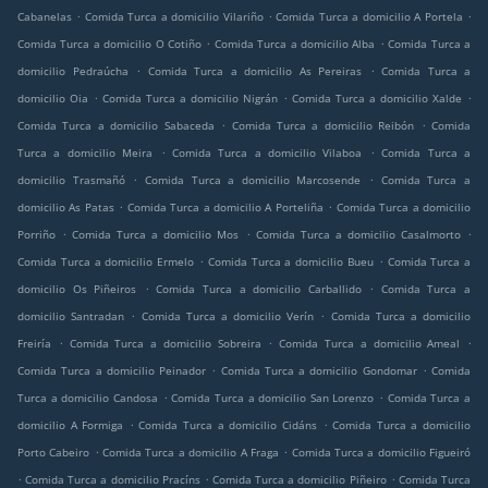
.
.
.
Cabanelas
Comida Turca a domicilio Vilariño
Comida Turca a domicilio A Portela
.
.
Comida Turca a domicilio O Cotiño
Comida Turca a domicilio Alba
Comida Turca a
.
.
domicilio Pedraúcha
Comida Turca a domicilio As Pereiras
Comida Turca a
.
.
.
domicilio Oia
Comida Turca a domicilio Nigrán
Comida Turca a domicilio Xalde
.
.
Comida Turca a domicilio Sabaceda
Comida Turca a domicilio Reibón
Comida
.
.
Turca a domicilio Meira
Comida Turca a domicilio Vilaboa
Comida Turca a
.
.
domicilio Trasmañó
Comida Turca a domicilio Marcosende
Comida Turca a
.
.
domicilio As Patas
Comida Turca a domicilio A Porteliña
Comida Turca a domicilio
.
.
.
Porriño
Comida Turca a domicilio Mos
Comida Turca a domicilio Casalmorto
.
.
Comida Turca a domicilio Ermelo
Comida Turca a domicilio Bueu
Comida Turca a
.
.
domicilio Os Piñeiros
Comida Turca a domicilio Carballido
Comida Turca a
.
.
domicilio Santradan
Comida Turca a domicilio Verín
Comida Turca a domicilio
.
.
.
Freiría
Comida Turca a domicilio Sobreira
Comida Turca a domicilio Ameal
.
.
Comida Turca a domicilio Peinador
Comida Turca a domicilio Gondomar
Comida
.
.
Turca a domicilio Candosa
Comida Turca a domicilio San Lorenzo
Comida Turca a
.
.
domicilio A Formiga
Comida Turca a domicilio Cidáns
Comida Turca a domicilio
.
.
Porto Cabeiro
Comida Turca a domicilio A Fraga
Comida Turca a domicilio Figueiró
.
.
.
Comida Turca a domicilio Pracíns
Comida Turca a domicilio Piñeiro
Comida Turca