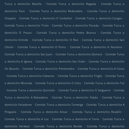
.
.
Turca a domicilio Moaña
Comida Turca a domicilio Regada
Comida Turca a
.
.
domicilio Paio
Comida Turca a domicilio Redondela
Comida Turca a domicilio
.
.
.
Chapela
Comida Turca a domicilio O Carballal
Comida Turca a domicilio Cangas
.
.
Comida Turca a domicilio Tirán
Comida Turca a domicilio Parada
Comida Turca a
.
.
domicilio O Pouso
Comida Turca a domicilio Pedra Branca
Comida Turca a
.
.
domicilio Ermide
Comida Turca a domicilio O Rial
Comida Turca a domicilio San
.
.
.
Cibrán
Comida Turca a domicilio O Porto
Comida Turca a domicilio A Xesteira
.
.
Comida Turca a domicilio San Juan
Comida Turca a domicilio Domaio
Comida Turca
.
.
a domicilio A Igrexa
Comida Turca a domicilio San Xoán
Comida Turca a domicilio
.
.
Os Bouzós
Comida Turca a domicilio Pontevedra
Comida Turca a domicilio A Costa
.
.
.
Comida Turca a domicilio Cabanas
Comida Turca a domicilio Trigás
Comida Turca
.
.
a domicilio Miranda
Comida Turca a domicilio O Coto
Comida Turca a domicilio Tui
.
.
.
Comida Turca a domicilio Quintián
Comida Turca a domicilio O Salgueiro
Comida
.
.
Turca a domicilio A Rabadeira
Comida Turca a domicilio Fabás
Comida Turca a
.
.
domicilio Valadares
Comida Turca a domicilio Tameiga
Comida Turca a domicilio A
.
.
.
Pinguela
Comida Turca a domicilio Ansar
Comida Turca a domicilio Roublín
.
.
Comida Turca a domicilio A Luz
Comida Turca a domicilio A Torre
Comida Turca a
.
.
domicilio Verdeal
Comida Turca a domicilio Rande
Comida Turca a domicilio