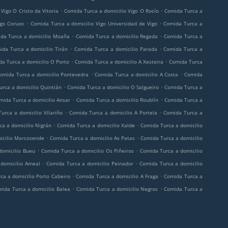
.
.
Vigo O Cristo da Vitoria
Comida Turca a domicilio Vigo O Rocío
Comida Turca a
.
.
igo Coruxo
Comida Turca a domicilio Vigo Universidad de Vigo
Comida Turca a
.
.
da Turca a domicilio Moaña
Comida Turca a domicilio Regada
Comida Turca a
.
.
ida Turca a domicilio Tirán
Comida Turca a domicilio Parada
Comida Turca a
.
.
a Turca a domicilio O Porto
Comida Turca a domicilio A Xesteira
Comida Turca
.
.
omida Turca a domicilio Pontevedra
Comida Turca a domicilio A Costa
Comida
.
.
rca a domicilio Quintián
Comida Turca a domicilio O Salgueiro
Comida Turca a
.
.
mida Turca a domicilio Ansar
Comida Turca a domicilio Roublín
Comida Turca a
.
.
urca a domicilio Vilariño
Comida Turca a domicilio A Portela
Comida Turca a
.
.
a a domicilio Nigrán
Comida Turca a domicilio Xalde
Comida Turca a domicilio
.
.
icilio Marcosende
Comida Turca a domicilio As Patas
Comida Turca a domicilio
.
.
domicilio Bueu
Comida Turca a domicilio Os Piñeiros
Comida Turca a domicilio
.
.
domicilio Ameal
Comida Turca a domicilio Peinador
Comida Turca a domicilio
.
.
ca a domicilio Porto Cabeiro
Comida Turca a domicilio A Fraga
Comida Turca a
.
.
ida Turca a domicilio Balea
Comida Turca a domicilio Negros
Comida Turca a