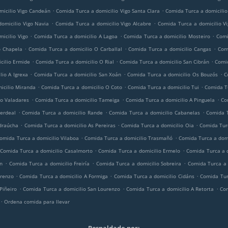
.
.
micilio Vigo Candeán
Comida Turca a domicilio Vigo Santa Clara
Comida Turca a domicilio 
.
.
omicilio Vigo Navia
Comida Turca a domicilio Vigo Alcabre
Comida Turca a domicilio V
.
.
.
icilio Vigo
Comida Turca a domicilio A Lagoa
Comida Turca a domicilio Mosteiro
Comi
.
.
.
o Chapela
Comida Turca a domicilio O Carballal
Comida Turca a domicilio Cangas
Com
.
.
.
cilio Ermide
Comida Turca a domicilio O Rial
Comida Turca a domicilio San Cibrán
Comid
.
.
.
io A Igrexa
Comida Turca a domicilio San Xoán
Comida Turca a domicilio Os Bouzós
C
.
.
.
icilio Miranda
Comida Turca a domicilio O Coto
Comida Turca a domicilio Tui
Comida Tu
.
.
.
io Valadares
Comida Turca a domicilio Tameiga
Comida Turca a domicilio A Pinguela
Co
.
.
.
erdeal
Comida Turca a domicilio Rande
Comida Turca a domicilio Cabanelas
Comida T
.
.
.
draúcha
Comida Turca a domicilio As Pereiras
Comida Turca a domicilio Oia
Comida Turc
.
.
omida Turca a domicilio Vilaboa
Comida Turca a domicilio Trasmañó
Comida Turca a dom
.
.
Comida Turca a domicilio Casalmorto
Comida Turca a domicilio Ermelo
Comida Turca a 
.
.
.
ín
Comida Turca a domicilio Freiría
Comida Turca a domicilio Sobreira
Comida Turca a 
.
.
.
orenzo
Comida Turca a domicilio A Formiga
Comida Turca a domicilio Cidáns
Comida Tur
.
.
.
Piñeiro
Comida Turca a domicilio San Lourenzo
Comida Turca a domicilio A Retorta
Com
.
o
Ordena comida para llevar