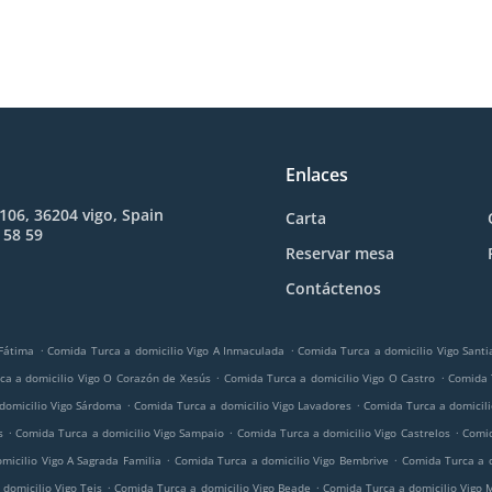
Enlaces
 106, 36204 vigo, Spain
Carta
 58 59
Reservar mesa
Contáctenos
.
.
 Fátima
Comida Turca a domicilio Vigo A Inmaculada
Comida Turca a domicilio Vigo Santi
.
.
ca a domicilio Vigo O Corazón de Xesús
Comida Turca a domicilio Vigo O Castro
Comida 
.
.
domicilio Vigo Sárdoma
Comida Turca a domicilio Vigo Lavadores
Comida Turca a domicili
.
.
.
s
Comida Turca a domicilio Vigo Sampaio
Comida Turca a domicilio Vigo Castrelos
Comid
.
.
micilio Vigo A Sagrada Familia
Comida Turca a domicilio Vigo Bembrive
Comida Turca a d
.
.
domicilio Vigo Teis
Comida Turca a domicilio Vigo Beade
Comida Turca a domicilio Vigo