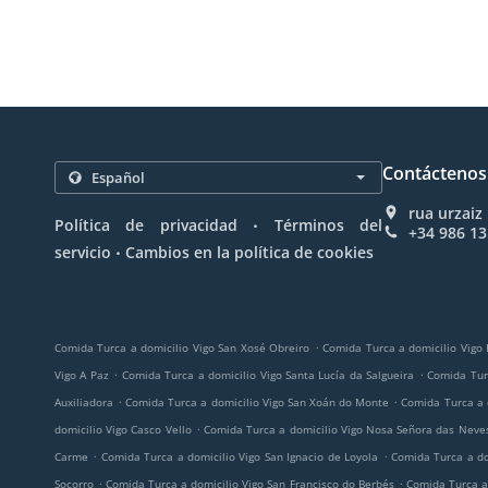
Contáctenos
rua urzaiz
.
Política de privacidad
Términos del
+34 986 13
.
servicio
Cambios en la política de cookies
.
Comida Turca a domicilio Vigo San Xosé Obreiro
Comida Turca a domicilio Vigo
.
.
Vigo A Paz
Comida Turca a domicilio Vigo Santa Lucía da Salgueira
Comida Tur
.
.
Auxiliadora
Comida Turca a domicilio Vigo San Xoán do Monte
Comida Turca a 
.
domicilio Vigo Casco Vello
Comida Turca a domicilio Vigo Nosa Señora das Neve
.
.
Carme
Comida Turca a domicilio Vigo San Ignacio de Loyola
Comida Turca a do
.
.
Socorro
Comida Turca a domicilio Vigo San Francisco do Berbés
Comida Turca a 