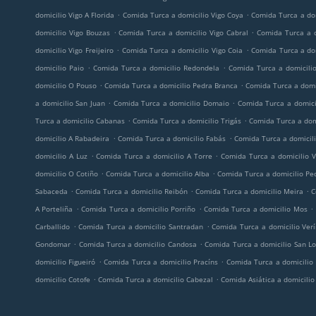
.
.
domicilio Vigo A Florida
Comida Turca a domicilio Vigo Coya
Comida Turca a do
.
.
domicilio Vigo Bouzas
Comida Turca a domicilio Vigo Cabral
Comida Turca a d
.
.
domicilio Vigo Freijeiro
Comida Turca a domicilio Vigo Coia
Comida Turca a dom
.
.
domicilio Paio
Comida Turca a domicilio Redondela
Comida Turca a domicili
.
.
domicilio O Pouso
Comida Turca a domicilio Pedra Branca
Comida Turca a domi
.
.
a domicilio San Juan
Comida Turca a domicilio Domaio
Comida Turca a domicil
.
.
Turca a domicilio Cabanas
Comida Turca a domicilio Trigás
Comida Turca a dom
.
.
domicilio A Rabadeira
Comida Turca a domicilio Fabás
Comida Turca a domicil
.
.
domicilio A Luz
Comida Turca a domicilio A Torre
Comida Turca a domicilio V
.
.
domicilio O Cotiño
Comida Turca a domicilio Alba
Comida Turca a domicilio Pe
.
.
.
Sabaceda
Comida Turca a domicilio Reibón
Comida Turca a domicilio Meira
C
.
.
.
A Porteliña
Comida Turca a domicilio Porriño
Comida Turca a domicilio Mos
.
.
Carballido
Comida Turca a domicilio Santradan
Comida Turca a domicilio Ver
.
.
Gondomar
Comida Turca a domicilio Candosa
Comida Turca a domicilio San L
.
.
domicilio Figueiró
Comida Turca a domicilio Pracíns
Comida Turca a domicilio 
.
.
domicilio Cotofe
Comida Turca a domicilio Cabezal
Comida Asiática a domicili