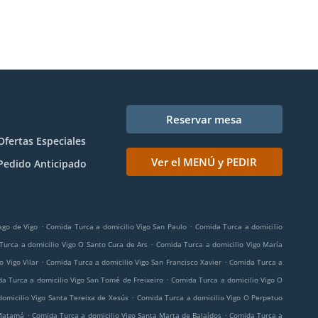
Reservar mesa
Ofertas Especiales
Ver el MENÚ y PEDIR
Pedido Anticipado
.
.
ago de Vigo
Comida Turca a domicilio Vigo San Paulo
Comida Turca a domicilio
.
Turca a domicilio Vigo O Santo Cura de Ars
Comida Turca a domicilio Vigo María
.
.
o Vigo Vilar
Comida Turca a domicilio Vigo San Francisco Xavier
Comida Turca a
.
a Turca a domicilio Vigo San Tomé de Freixeiro
Comida Turca a domicilio Vigo O
.
omicilio Vigo Santa Tereixa de Xesús
Comida Turca a domicilio Vigo O Perpetuo
.
.
 Matamá
Comida Turca a domicilio Vigo Santa Marta de Balaídos
Comida Turca a